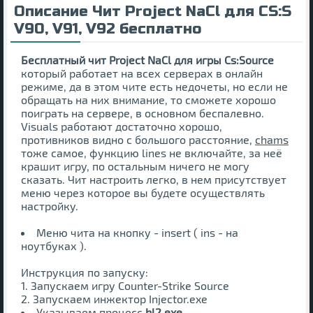
Описание Чит Project NaCl для CS:S
V90, V91, V92 бесплатно
Бесплатный чит Project NaCl для игры Cs:Source
который работает на всех серверах в онлайн
режиме, да в этом чите есть недочеты, но если не
обращать на них внимание, то сможете хорошо
поиграть на сервере, в основном беспалевно.
Visuals работают достаточно хорошо,
противников видно с большого расстояние,
chams
тоже самое, функцию lines не включайте, за неё
крашит игру, по остальным ничего не могу
сказать. Чит настроить легко, в нем присутствует
меню через которое вы будете осуществлять
настройку.
Меню чита на кнопку - insert ( ins - на
ноутбуках ).
Инструкция по запуску:
1. Запускаем игру Counter-Strike Source
2. Запускаем инжектор Injector.exe
Указываем процесс
hl2.exe