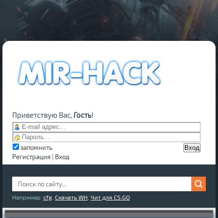
Приветствую Вас,
Гость
!
запомнить
Регистрация
|
Вход
Например:
cfg
,
Скачать WH
,
Чит для CS:GO