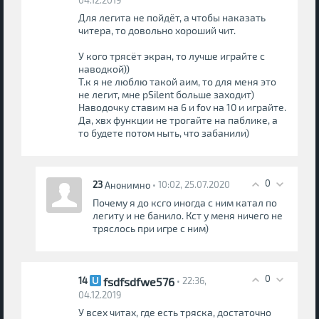
Для легита не пойдёт, а чтобы наказать
читера, то довольно хороший чит.
У кого трясёт экран, то лучше играйте с
наводкой))
Т.к я не люблю такой аим, то для меня это
не легит, мне pSilent больше заходит)
Наводочку ставим на 6 и fov на 10 и играйте.
Да, хвх функции не трогайте на паблике, а
то будете потом ныть, что забанили)
0
23
• 10:02, 25.07.2020
Анонимно
Почему я до ксго иногда с ним катал по
легиту и не банило. Кст у меня ничего не
тряслось при игре с ним)
0
fsdfsdfwe576
14
• 22:36,
04.12.2019
У всех читах, где есть тряска, достаточно