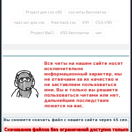
Project для css v90
css читы бесплатно
nacl чит для css
free hack css
V91
CS:S V90
Project NaCl
V92 бесплатно
чит
Все читы на нашем сайте носят
исключительно
информационный характер, мы
не отвечаем за их качество и
не заставляем пользоваться
ими. Вы и только вы решаете
пользоваться читами или нет,
дальнейшие последствия
ложатся на вас.
Вы сможете скачать файл с нашего сайта через
45
сек.
Скачивание файлов без ограничений доступно только