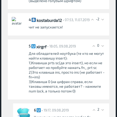
(выделено голубым шрифтом)
-2
kostaburda12
4
• 07:53, 11.07.2019
чит не запускается!
0
xirgrf
5
• 18:05, 09.08.2019
Для обладателей ноутбука (те кто не могут
найти клавишу insert):
1)Клавиша prts sc(да это insert), но если не
работает но пробуйте нажать fn_ prt sc
2)Это клавиша ins, просто ins (не работает -
fn+ins)
3)Клавиша 0 (на цифрах справа, если
таковы имеются, не работает? - нажмите
num lock, а только потом 0)
2
6
• 19:17, 09.08.2019