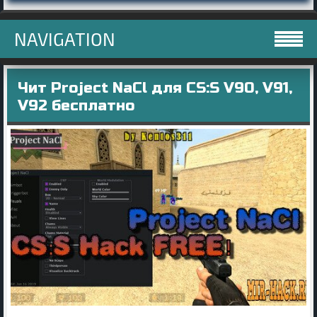
NAVIGATION
Чит Project NaCl для CS:S V90, V91,
V92 бесплатно