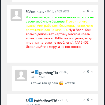
0
12
• 16:13, 27.09.2019
Анонимно
Я искал читы, чтобы наказывать читеров на
своём любимом Сервере.
И это - то, что
нужно. Аим работает безукоризненно, чего
достаточно для наказания.
Ну а Волл-Хак
только дополняет картину маслом. Жаль
только, что можно ВАК-Бан получить, но для
пиратки - это же не проблема). ГЛАВНОЕ:
Используйте в меру, а не постоянно.
0
gumbog11a
24
• 16:07,
24.10.2020
я тоже так делаю
кстати
0
fsdfsdfwe576
13
• 22:33,
04.12.2019