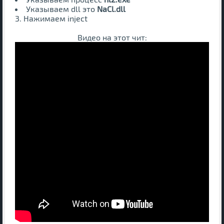
Указываем dll это
NaCl.dll
3. Нажимаем inject
Видео на этот чит: