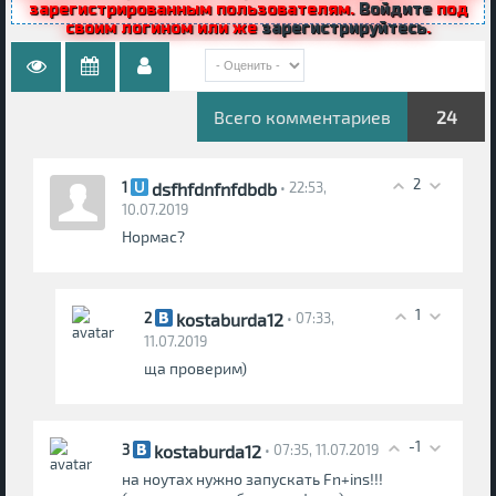
зарегистрированным пользователям.
Войдите
под
своим логином или же
зарегистрируйтесь
.
Всего комментариев
24
2
dsfhfdnfnfdbdb
1
• 22:53,
10.07.2019
Нормас?
1
kostaburda12
2
• 07:33,
11.07.2019
ща проверим)
-1
kostaburda12
3
• 07:35, 11.07.2019
на ноутах нужно запускать Fn+ins!!!