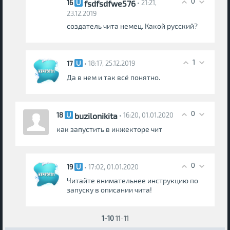
0
fsdfsdfwe576
16
• 21:21,
23.12.2019
создатель чита немец. Какой русский?
1
17
• 18:17, 25.12.2019
Да в нем и так всё понятно.
0
buzilonikita
18
• 16:20, 01.01.2020
как запустить в инжекторе чит
0
19
• 17:02, 01.01.2020
Читайте внимательнее инструкцию по
запуску в описании чита!
1-10
11-11