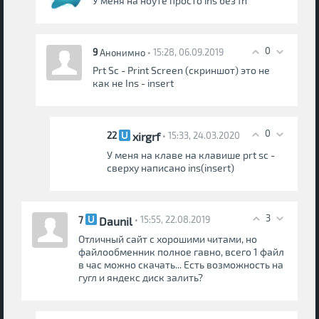
У меня на ноуте просто ins без fn
0
9
• 15:28, 06.09.2019
Анонимно
Prt Sc - Print Screen (скриншот) это не
как не Ins - insert
0
xirgrf
22
• 15:33, 24.03.2020
У меня на клаве на клавише prt sc -
сверху написано ins(insert)
3
Daunil
7
• 15:55, 22.08.2019
Отличный сайт с хорошими читами, но
файлообменник полное гавно, всего 1 файл
в час можно скачать... Есть возможность на
гугл и яндекс диск залить?