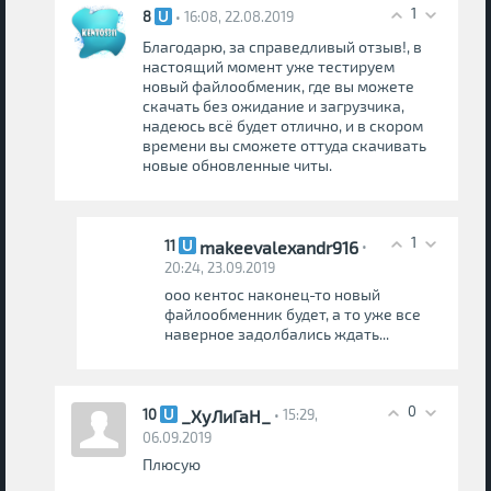
1
8
• 16:08, 22.08.2019
Благодарю, за справедливый отзыв!, в
настоящий момент уже тестируем
новый файлообменик, где вы можете
скачать без ожидание и загрузчика,
надеюсь всё будет отлично, и в скором
времени вы сможете оттуда скачивать
новые обновленные читы.
1
makeevalexandr916
11
•
20:24, 23.09.2019
ооо кентос наконец-то новый
файлообменник будет, а то уже все
наверное задолбались ждать...
0
_ХуЛиГаН_
10
• 15:29,
06.09.2019
Плюсую