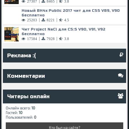
|
|
27307
8465
3.8
Новый BH4x Public 2017 чит для CSS V89, V90
бесплатно
|
|
25203
8221
4.5
Чит Project NaCl для CS:S V90, V91, V92
бесплатно
|
|
17584
7928
3.8
Реклама :(
Комментарии
Читеры онлайн
Онлайн всего:
10
Гостей:
10
Пользователей:
0
Кто был на сайте?