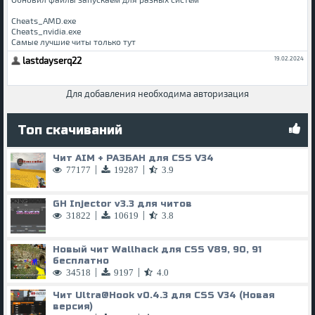
Для добавления необходима авторизация
Топ скачиваний
Чит AIM + РАЗБАН для CSS V34
|
|
77177
19287
3.9
GH Injector v3.3 для читов
|
|
31822
10619
3.8
Новый чит Wallhack для CSS V89, 90, 91
бесплатно
|
|
34518
9197
4.0
Чит
Ultra@Hook
v0.4.3 для CSS V34 (Новая
версия)