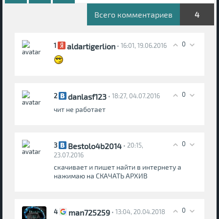
Всего комментариев
4
0
aldartigerlion
1
• 16:01, 19.06.2016
0
danlasf123
2
• 18:27, 04.07.2016
чит не работает
0
Bestolo4b2014
3
• 20:15,
23.07.2016
скачивает и пишет найти в интернету а
нажимаю на СКАЧАТЬ АРХИВ
0
man725259
4
• 13:04, 20.04.2018