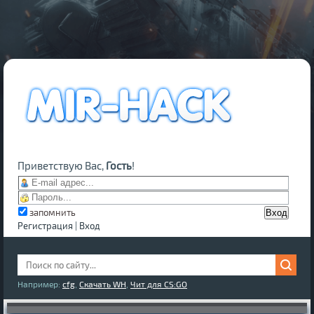
Приветствую Вас,
Гость
!
запомнить
Регистрация
|
Вход
Например:
cfg
,
Скачать WH
,
Чит для CS:GO