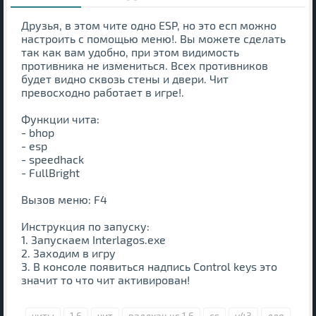
Друзья, в этом чите одно ESP, но это есп можно
настроить с помощью меню!. Вы можете сделать
так как вам удобно, при этом видимость
противника не измениться. Всех противников
будет видно сквозь стены и двери. Чит
превосходно работает в игре!.
Функции чита:
- bhop
- esp
- speedhack
- FullBright
Вызов меню: F4
Инструкция по запуску:
1. Запускаем Interlagos.exe
2. Заходим в игру
3. В консоле появиться надпись Control keys это
значит то что чит активирован!
читы
1.6
чит
валлхак кс 1.6
cs
v43
для