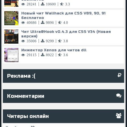
|
|
28241
10600
3.3
Новый чит Wallhack для CSS V89, 90, 91
бесплатно
|
|
40686
9896
4.0
Чит
Ultra@Hook
v0.4.3 для CSS V34 (Новая
версия)
|
|
35006
9299
3.8
Инжектор Xenos для читов dll
|
|
29115
8922
3.6
Реклама :(
Комментарии
Читеры онлайн