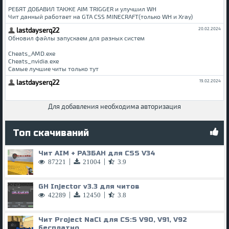
Для добавления необходима авторизация
Топ скачиваний
Чит AIM + РАЗБАН для CSS V34
|
|
87221
21004
3.9
GH Injector v3.3 для читов
|
|
42289
12450
3.8
Чит Project NaCl для CS:S V90, V91, V92
бесплатно