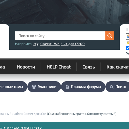
П
Например:
cfg
,
Скачать WH
,
Чит для CS:GO
Р
ла
Новости
HELP Cheat
Связь
Как скача
ленные темы
Участники
Правила форума
Поиск
ванный шаблон Gamer для uCoz
(Сам шаблон очень приятный по цвету светлый)
 GAMER ДЛЯ UCOZ