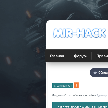
Главная
Форум
Прави
Обнов
1
Страница
1
из
1
Форум
»
uCoz
»
Шаблоны для сайта
»
Адаптиро
АДАПТИРОВАННЫЙ ШАБЛОН