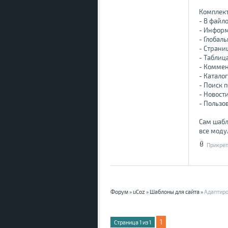
Комплект
- В фай
- Информ
- Глобал
- Страни
- Таблица
- Комме
- Катало
- Поиск п
- Новост
- Пользо
Сам шабл
все моду
Прикреп
Форум
»
uCoz
»
Шаблоны для сайта
»
Адаптиро
1
Страница
1
из
1