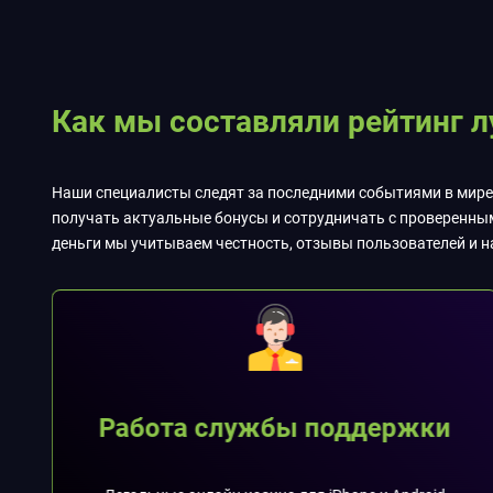
Как мы составляли рейтинг л
Наши специалисты следят за последними событиями в мире 
получать актуальные бонусы и сотрудничать с проверенным
деньги мы учитываем честность, отзывы пользователей и 
Работа службы поддержки