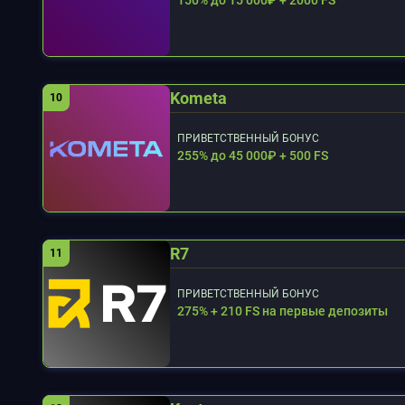
Kometa
10
ПРИВЕТСТВЕННЫЙ БОНУС
255% до 45 000₽ + 500 FS
R7
11
ПРИВЕТСТВЕННЫЙ БОНУС
275% + 210 FS на первые депозиты