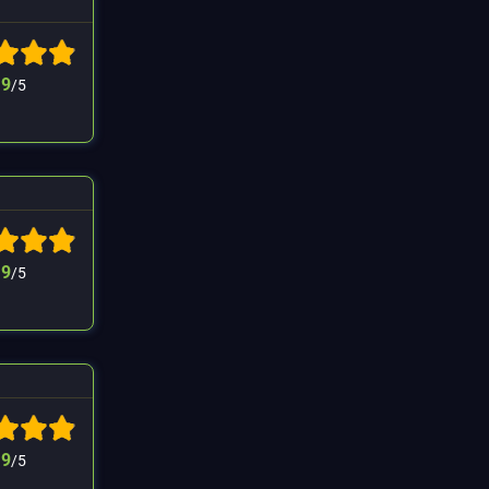
.9
/5
.9
/5
.9
/5