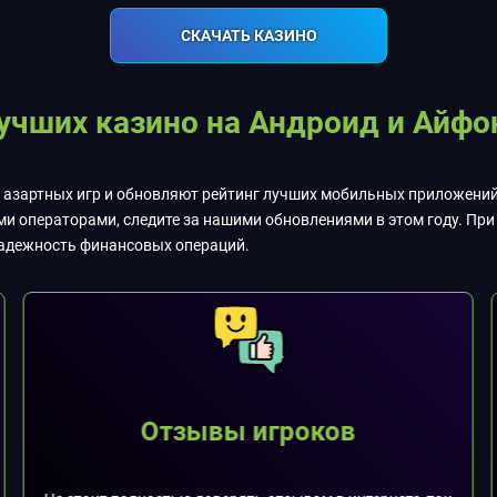
СКАЧАТЬ КАЗИНО
учших казино на Андроид и Айфо
азартных игр и обновляют рейтинг лучших мобильных приложений д
и операторами, следите за нашими обновлениями в этом году. При
надежность финансовых операций.
Отзывы игроков