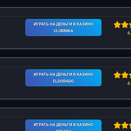
ИГРАТЬ НА ДЕНЬГИ В КАЗИНО
CLUBNIKA
4
ИГРАТЬ НА ДЕНЬГИ В КАЗИНО
ELDORADO
4
ИГРАТЬ НА ДЕНЬГИ В КАЗИНО