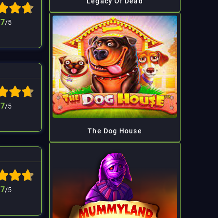
Legacy Of Dead
.7
/5
.7
/5
The Dog House
.7
/5