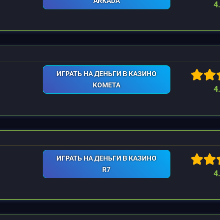
ARKADA
4
ИГРАТЬ НА ДЕНЬГИ В КАЗИНО
KOMETA
4
ИГРАТЬ НА ДЕНЬГИ В КАЗИНО
R7
4