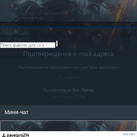
Правила
Обратная связь
Баннеры
Регистрация
Вход
Главная
Новости
Статьи
Форум
Подтверждение e-mail адреса
Подтверждение просрочено или уже было выполнено
На главную
Приветствую Вас,
Гость
!
Регистрация
|
Вход
Мини-чат