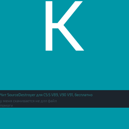
Чит SourceDestroyer для CS:S V89, V90 V91, бесплатно
у меня скачивается не длл файл
помоги