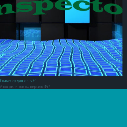
Спаммер для css v34
А шо рили ток на версию 34?