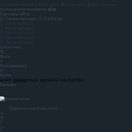
Подняться наверх
RSS лента
Карта сайта
Карта форума
Используются технологии
uCoz
Партнеры сайта
Скачать читы для CS, CS:GO и др.
Место свободно
Место свободно
Место свободно
Место свободно
Место свободно
Статистика
16
Всего
4
Пользователей
12
Гостей
janekk
,
ggggggshncsa
,
egorlol412
,
kravcha008qr
Баннеры
Поделись о нас в соц.сетях: