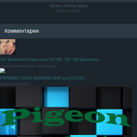
Купить ссылку здесь
(Цена: 6 руб)
Комментарии
Чит Backtrack Chams для CS:S V90, V91, V92 бесплатно
кентос вылетает кс что делать
PERSONAL CFG BY SHANFARI 300Р для CSS V34
#КФГНЕРЕШАЕТ