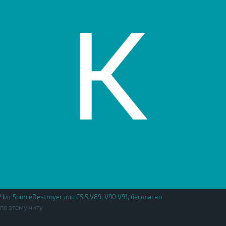
Чит SourceDestroyer для CS:S V89, V90 V91, бесплатно
по этому читу