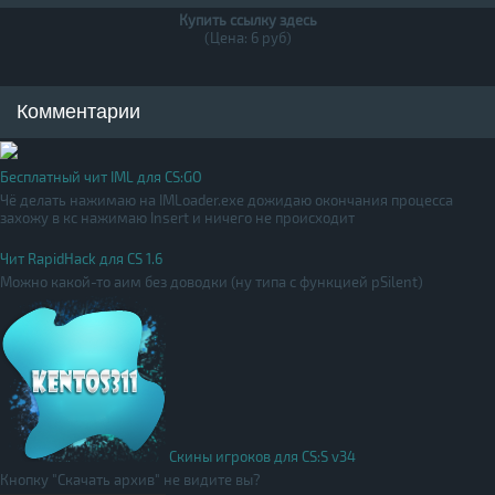
Купить ссылку здесь
(Цена: 6 руб)
Комментарии
Бесплатный чит IML для CS:GO
Чё делать нажимаю на IMLoader.exe дожидаю окончания процесса
захожу в кс нажимаю Insert и ничего не происходит
Чит RapidHack для CS 1.6
Можно какой-то аим без доводки (ну типа с функцией pSilent)
Скины игроков для CS:S v34
Кнопку "Скачать архив" не видите вы?