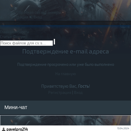
Правила
Обратная связь
Баннеры
Регистрация
Вход
Главная
Новости
Статьи
Форум
Подтверждение e-mail адреса
Подтверждение просрочено или уже было выполнено
На главную
Приветствую Вас,
Гость
!
Регистрация
|
Вход
Мини-чат