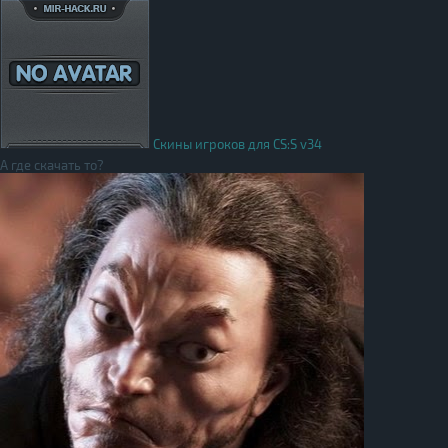
Скины игроков для CS:S v34
А где скачать то?