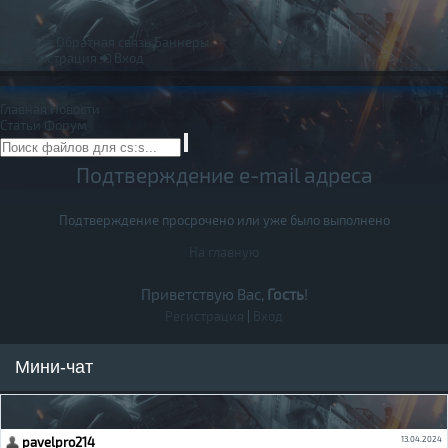
Правила
Обратная связь
Баннеры
Регистрация
Вход
Главная
Новости
Статьи
Форум
Подтверждение e-mail адреса
Подтверждение просрочено или уже было выполнено
На главную
Приветствую Вас,
Гость
!
Регистрация
|
Вход
Мини-чат