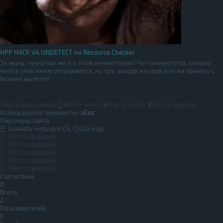
HPP HACK V4 UNDETECT no Resource Checker
Эх жаль, точно так же и с этим инжектором! Чит инжектится, окошко
чита в глав меню открывается, но при заходе на серв или на локалку с
ботами вылетет!
Подняться наверх
RSS лента
Карта сайта
Карта форума
Используются технологии
uCoz
Партнеры сайта
Скачать читы для CS, CS:GO и др.
Место свободно
Место свободно
Место свободно
Место свободно
Место свободно
Статистика
8
Всего
2
Пользователей
6