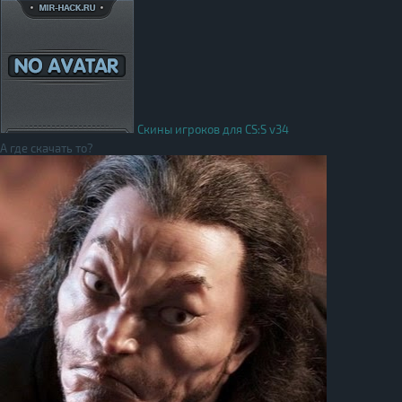
Скины игроков для CS:S v34
А где скачать то?