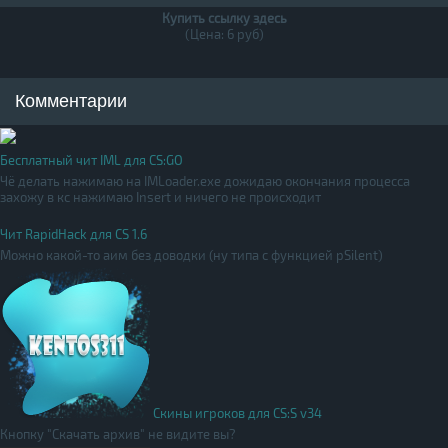
Купить ссылку здесь
(Цена: 6 руб)
Комментарии
Бесплатный чит IML для CS:GO
Чё делать нажимаю на IMLoader.exe дожидаю окончания процесса
захожу в кс нажимаю Insert и ничего не происходит
Чит RapidHack для CS 1.6
Можно какой-то аим без доводки (ну типа с функцией pSilent)
Скины игроков для CS:S v34
Кнопку "Скачать архив" не видите вы?