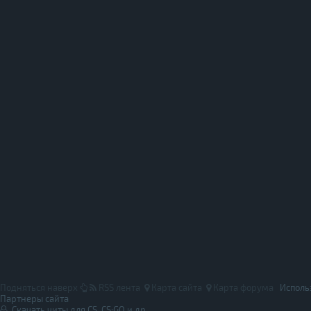
Подняться наверх
RSS лента
Карта сайта
Карта форума
Исполь
Партнеры сайта
Скачать читы для CS, CS:GO и др.