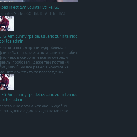
Road Inject для Counter Strike: GO
Counter Strike: GO ВЫЛЕТАЕТ БЫВАЕТ
CFG, Aim,bunny,fps del usuario zuhn temido
por los admin
Кентос я понял причину,проблема в
файле 4aim после его активации не робит
фпс макс в консоле, я все по очереди
файлы пробовал....даже там поставил
fps_max 0 но все равно в консоле не
меняет,может что-то посоветуешь.
CFG, Aim,bunny,fps del usuario zuhn temido
por los admin
просто мне с этим кфг очень удобно
играть,вешаю дич всякую на миксах