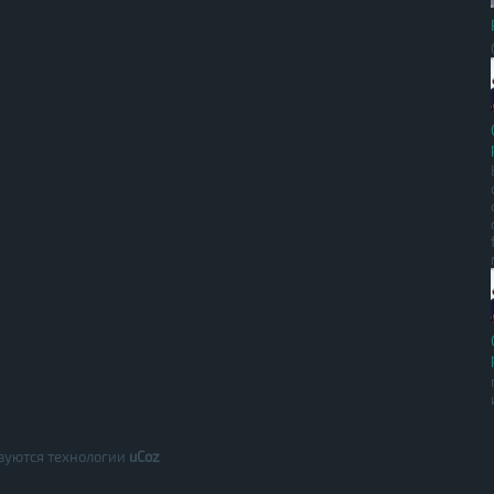
зуются технологии
uCoz