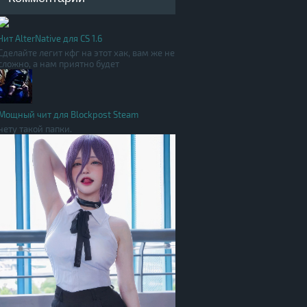
Чит AlterNative для CS 1.6
Сделайте легит кфг на этот хак, вам же не
сложно, а нам приятно будет
Мощный чит для Blockpost Steam
нету такой папки.