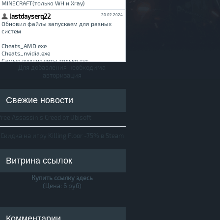
Для добавления необходима
авторизация
Свежие новости
free Assassin's Creed от Ubisoft
Скидка на игру Killing Floor -75% в Steam
Витрина ссылок
Купить ссылку здесь
(Цена: 6 руб)
Комментарии