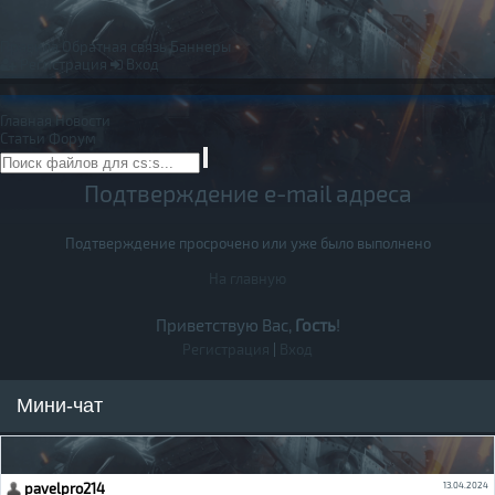
Правила
Обратная связь
Баннеры
Регистрация
Вход
Главная
Новости
Статьи
Форум
Подтверждение e-mail адреса
Подтверждение просрочено или уже было выполнено
На главную
Приветствую Вас,
Гость
!
Регистрация
|
Вход
Мини-чат