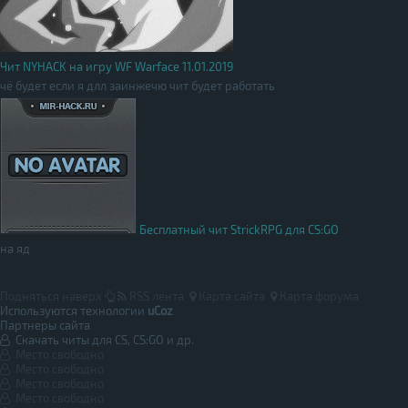
Чит NYHACK на игру WF Warface 11.01.2019
чё будет если я длл заинжечю чит будет работать
Бесплатный чит StrickRPG для CS:GO
на яд
Подняться наверх
RSS лента
Карта сайта
Карта форума
Используются технологии
uCoz
Партнеры сайта
Скачать читы для CS, CS:GO и др.
Место свободно
Место свободно
Место свободно
Место свободно