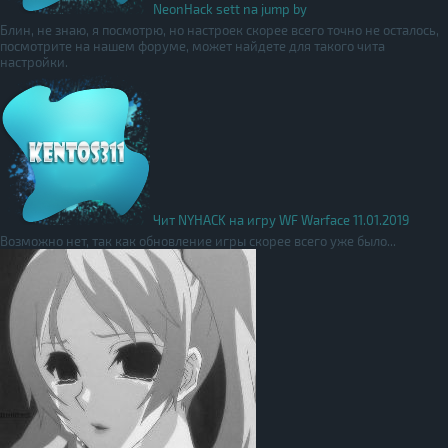
NeonHack sett na jump by
Блин, не знаю, я посмотрю, но настроек скорее всего точно не осталось,
посмотрите на нашем форуме, может найдете для такого чита
настройки.
Чит NYHACK на игру WF Warface 11.01.2019
Возможно нет, так как обновление игры скорее всего уже было...